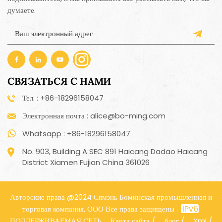
думаете.
СВЯЗАТЬСЯ С НАМИ
Тел. : +86-18296158047
Электронная почта : alice@bo-ming.com
Whatsapp : +86-18296158047
No. 903, Building A SEC 891 Haicang Dadao Haicang
District Xiamen Fujian China 361026
Авторские права @2024 Сямэнь Боминская промышленная и
торговая компания, ООО Все права защищены .
ПОДДЕРЖИВАЕМАЯ СЕТЬ
Карта сайта
/
блог
/
Xml
/