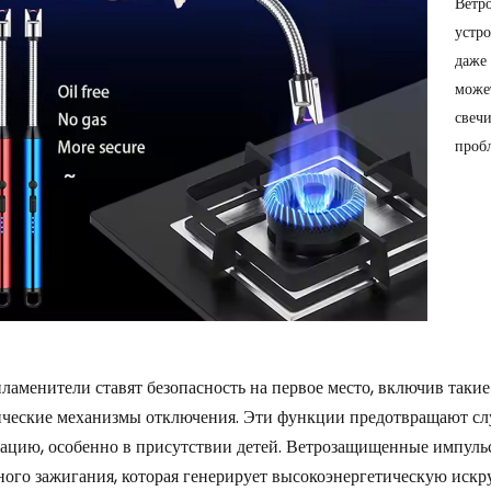
Ветр
устр
даже
може
свеч
проб
ламенители ставят безопасность на первое место, включив такие
ические механизмы отключения. Эти функции предотвращают сл
тацию, особенно в присутствии детей. Ветрозащищенные импуль
ого зажигания, которая генерирует высокоэнергетическую искр