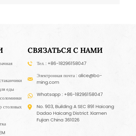
И
СВЯЗАТЬСЯ С НАМИ
рачная
Тел. : +86-18296158047
Электронная почта : alice@bo-
стаканчики
ming.com
для еды
Whatsapp : +86-18296158047
 соломинки
No. 903, Building A SEC 891 Haicang
р столовых
Dadao Haicang District Xiamen
Fujian China 361026
тка
OEM