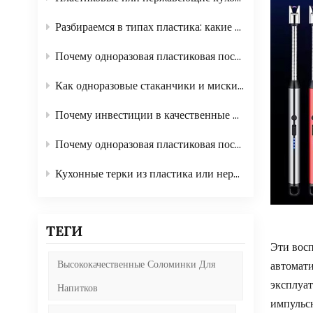
Разбираемся в типах пластика: какие из них безопасны для использования в посуде?
Почему одноразовая пластиковая посуда идеально подходит для мероприятий на открытом воздухе?
Как одноразовые стаканчики и миски упрощают организацию кейтеринга?
Почему инвестиции в качественные швабры и щетки экономят ваше время?
Почему одноразовая пластиковая посуда идеально подходит для мероприятий на открытом воздухе?
Кухонные терки из пластика или нержавеющей стали: что лучше?
ТЕГИ
Эти восп
Высококачественные Соломинки Для
автомат
эксплуа
Напитков
импульсн