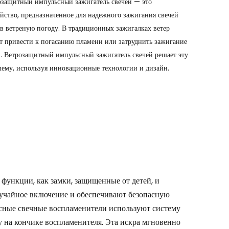
озащитный импульсный зажигатель свечей — это
Português
ойство, предназначенное для надежного зажигания свечей
 в ветреную погоду. В традиционных зажигалках ветер
Nederlands
т привести к погасанию пламени или затруднить зажигание
Türkçe
и. Ветрозащитный импульсный зажигатель свечей решает эту
лему, используя инновационные технологии и дизайн.
العربية
 функции, как замки, защищенные от детей, и
учайное включение и обеспечивают безопасную
сные свечные воспламенители используют систему
у на кончике воспламенителя. Эта искра мгновенно