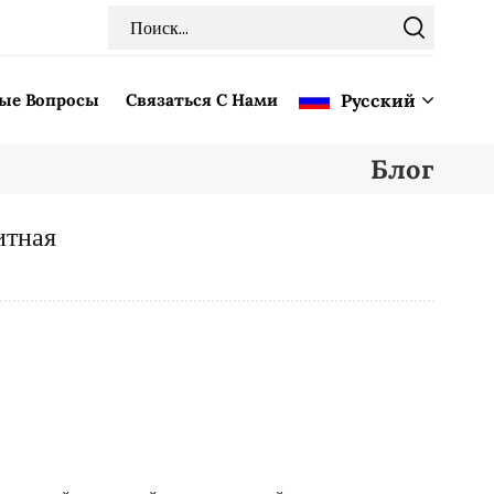
мые Вопросы
Связаться С Нами
Pусский
Блог
English
итная
Français
Deutsch
Italiano
Pусский
Español