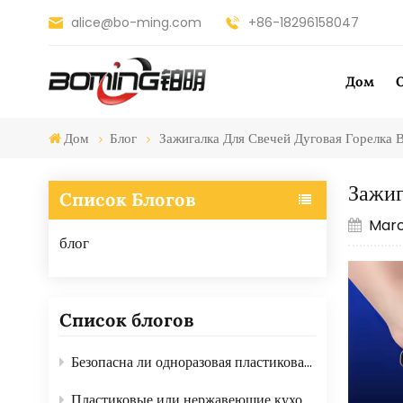
alice@bo-ming.com
+86-18296158047
Дом
Дом
Блог
Зажигалка Для Свечей Дуговая Горелка 
Зажиг
Список Блогов
Marc
блог
Список блогов
Безопасна ли одноразовая пластиковая посуда для пищевых продуктов? Вот ответ.
Пластиковые или нержавеющие кухонные терки: какие лучше?