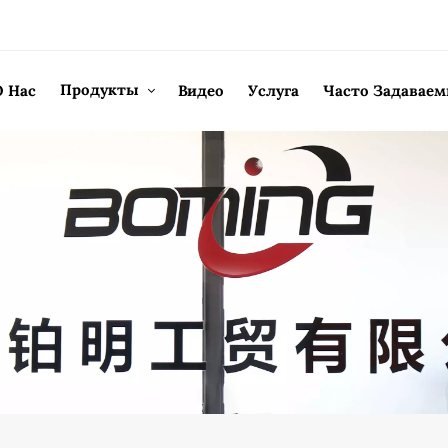
Продукты
О Нас
Видео
Услуга
Часто Задавае