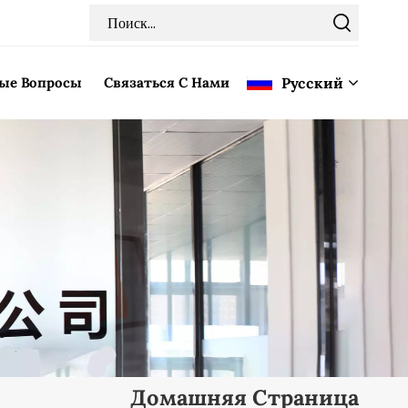
мые Вопросы
Связаться С Нами
Pусский
English
Français
Deutsch
Italiano
Pусский
Español
Домашняя Страница