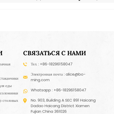
Português
Nederlands
Türkçe
العربية
И
СВЯЗАТЬСЯ С НАМИ
рачная
Тел. : +86-18296158047
Электронная почта : alice@bo-
стаканчики
ming.com
для еды
Whatsapp : +86-18296158047
 соломинки
No. 903, Building A SEC 891 Haicang
р столовых
Dadao Haicang District Xiamen
Fujian China 361026