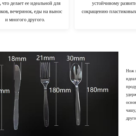
, что делает ее идеальной для
устойчивому развит
ков, вечеринок, еды на вынос
сокращению пластиковых
и многого другого.
Нож в
идеа
прод
удер
осно
чашу
друг