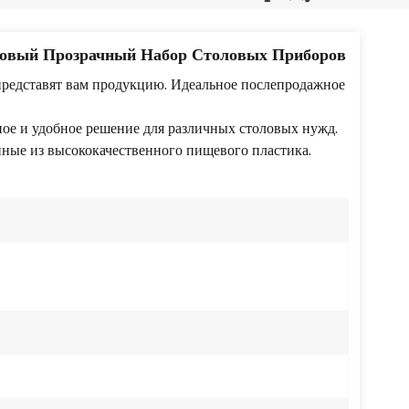
Português
Nederlands
зовый Прозрачный Набор Столовых Приборов
 представят вам продукцию. Идеальное послепродажное
Türkçe
ое и удобное решение для различных столовых нужд.
العربية
енные из высококачественного пищевого пластика.