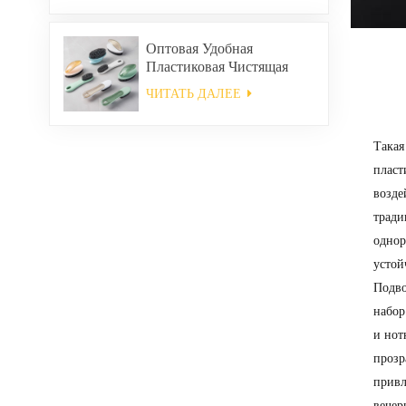
Оптовая Удобная
Пластиковая Чистящая
Щетка
ЧИТАТЬ ДАЛЕЕ
Такая
пласт
возде
тради
однор
устой
Подво
набор
и нот
прозр
привл
вечер