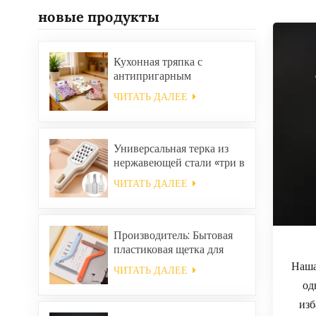
новые продукты
Кухонная тряпка с
антипригарным
покрытием и маслом,
ЧИТАТЬ ДАЛЕЕ
легко моется, утолщенная,
с принтом, квадратная,
кораллового цвета,
многоразовая,
Универсальная терка из
экологичная.
нержавеющей стали «три в
одном».
ЧИТАТЬ ДАЛЕЕ
Производитель: Бытовая
пластиковая щетка для
уборки одежды, средство
Наша
ЧИТАТЬ ДАЛЕЕ
для удаления статического
од
электричества и волос.
изб