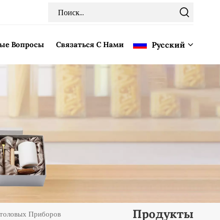
мые Вопросы
Связаться С Нами
Pусский
English
Français
Deutsch
Italiano
Pусский
Español
Продукты
Столовых Приборов