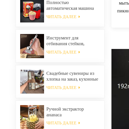
Полностью
мыть
автоматическая машина
пикни
для приготовления
ЧИТАТЬ ДАЛЕЕ
попкорна, портативная
машина для попкорна для
дома.
Инструмент для
отбивания стейков,
размягчитель говядины.
ЧИТАТЬ ДАЛЕЕ
Свадебные сувениры из
хлопка на заказ, кухонные
полотенца для уборки
ЧИТАТЬ ДАЛЕЕ
дома, квадратные
салфетки и тряпки в
подарочном наборе.
Ручной экстрактор
ананаса
ЧИТАТЬ ДАЛЕЕ