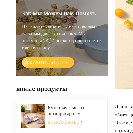
Как Мы Можем Вам Помочь
Вы можете связаться с нами любым
удобным для вас способом. Мы
доступны 24/7 по электронной почте
или телефону.
ПОСМОТРЕТЬ БОЛЬШЕ
новые продукты
Длинная 
Кухонная тряпка с
антипригарным
обжечь р
покрытием и маслом,
ЧИТАТЬ ДАЛЕЕ
Этот кух
легко моется, утолщенная,
подачи д
с принтом, квадратная,