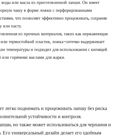
а воды или масла из приготовленной лапши. Он имеет
Português
торную чашу в форме ложки с перфорированными
Nederlands
рстиями, что позволяет эффективно процеживать, сохраняя
у или пасту.
Türkçe
товленная из прочных материалов, таких как нержавеющая
ь или термостойкий пластик, ложка-ситечко выдерживает
العربية
кие температуры и подходит для использования с кипящей
й или горячими маслами для жарки.
ет легко поднимать и процеживать лапшу без риска
олнительной устойчивости и контроля.
апши, но также может использоваться для черпания и
. Его универсальный дизайн делает его удобным