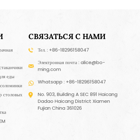
И
СВЯЗАТЬСЯ С НАМИ
рачная
Тел. : +86-18296158047
Электронная почта : alice@bo-
стаканчики
ming.com
для еды
Whatsapp : +86-18296158047
 соломинки
No. 903, Building A SEC 891 Haicang
р столовых
Dadao Haicang District Xiamen
Fujian China 361026
тка
OEM