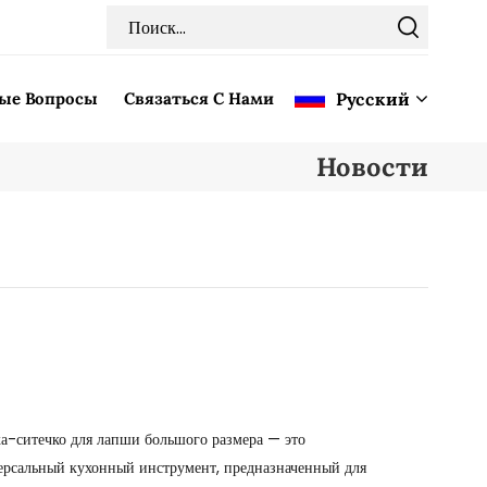
мые Вопросы
Связаться С Нами
Pусский
Новости
English
Français
Deutsch
Italiano
Pусский
а-ситечко для лапши большого размера — это
Español
ерсальный кухонный инструмент, предназначенный для