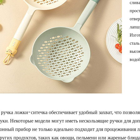
слив
прос
отве
лапш
Изго
стал
высо
водо
ручка ложки-ситечка обеспечивает удобный захват, что позволя
уки. Некоторые модели могут иметь нескользящие ручки для доп
онный прибор не только идеально подходит для процеживания л
ругих продуктов, таких как овощи, пельмени или жареные блюда