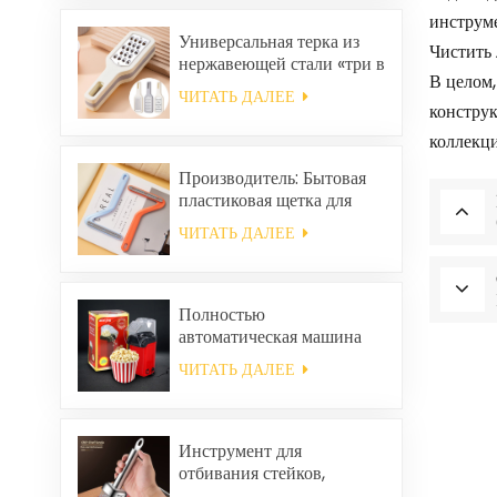
кораллового цвета,
инструм
многоразовая,
Универсальная терка из
Чистить 
экологичная.
нержавеющей стали «три в
В целом,
одном».
ЧИТАТЬ ДАЛЕЕ
конструк
коллекц
Производитель: Бытовая
пластиковая щетка для
уборки одежды, средство
ЧИТАТЬ ДАЛЕЕ
для удаления статического
электричества и волос.
Полностью
автоматическая машина
для приготовления
ЧИТАТЬ ДАЛЕЕ
попкорна, портативная
машина для попкорна для
дома.
Инструмент для
отбивания стейков,
размягчитель говядины.