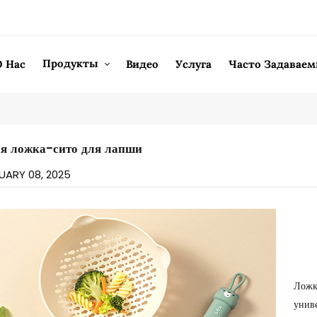
Продукты
О Нас
Видео
Услуга
Часто Задавае
я ложка-сито для лапши
UARY 08, 2025
Ложк
унив