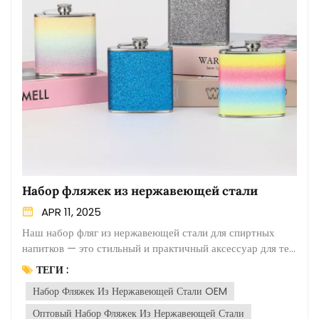
Набор фляжек из нержавеющей стали
APR 11, 2025
Наш набор фляг из нержавеющей стали для спиртных
напитков — это стильный и практичный аксессуар для тех,
кто любит потягивать свои любимые спиртные напитки на
ТЕГИ :
ходу. Изготовленный из высококачественной
Набор Фляжек Из Нержавеющей Стали OEM
нержавеющей стали, этот набор фляг разработан для
обеспечения прочности, долговечности и
Оптовый Набор Фляжек Из Нержавеющей Стали