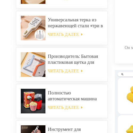
легко моется, утолщенная,
с принтом, квадратная,
кораллового цвета,
многоразовая,
Универсальная терка из
экологичная.
нержавеющей стали «три в
одном».
ЧИТАТЬ ДАЛЕЕ
Он м
Производитель: Бытовая
пластиковая щетка для
уборки одежды, средство
ЧИТАТЬ ДАЛЕЕ
для удаления статического
электричества и волос.
Полностью
автоматическая машина
для приготовления
ЧИТАТЬ ДАЛЕЕ
попкорна, портативная
машина для попкорна для
дома.
Инструмент для