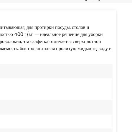
Português
Nederlands
итывающая, для протирки посуды, столов и
Türkçe
ностью 400 г/м² — идеальное решение для уборки
роволокна, эта салфетка отличается сверхплотной
العربية
аемость, быстро впитывая пролитую жидкость, воду и