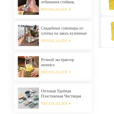
отбивания стейков,
размягчитель говядины.
ЧИТАТЬ ДАЛЕЕ
Свадебные сувениры из
хлопка на заказ, кухонные
полотенца для уборки
ЧИТАТЬ ДАЛЕЕ
дома, квадратные
салфетки и тряпки в
подарочном наборе.
Ручной экстрактор
ананаса
ЧИТАТЬ ДАЛЕЕ
Оптовая Удобная
Пластиковая Чистящая
Щетка
ЧИТАТЬ ДАЛЕЕ