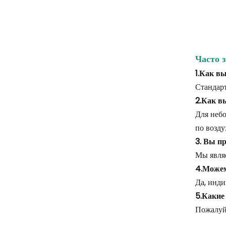
Часто 
1.Как в
Стандарт
2.Как в
Для небо
по возду
3. Вы п
Мы явля
4.Можем
Да, инди
5.Какие
Пожалуйс