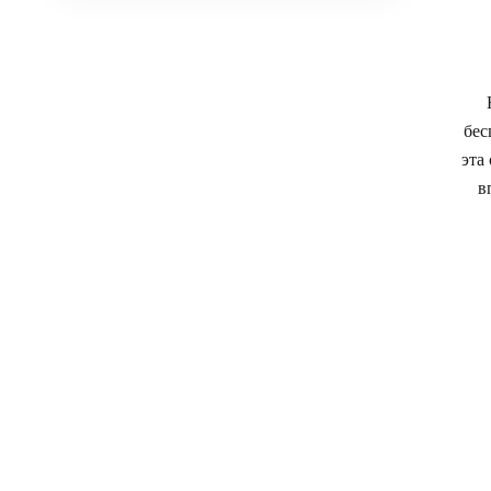
бес
эта
в