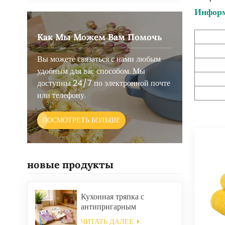
Информ
Как Мы Можем Вам Помочь
Вы можете связаться с нами любым
удобным для вас способом. Мы
доступны 24/7 по электронной почте
или телефону.
ПОСМОТРЕТЬ БОЛЬШЕ
новые продукты
Кухонная тряпка с
антипригарным
покрытием и маслом,
ЧИТАТЬ ДАЛЕЕ