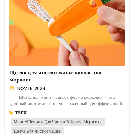
Щетка для чистки мини-чашек для
моркови
NOV 15, 2024
Щетка для мини-чашек в форме морковки — это
удобный инструмент, предназначенный для эффективной
очистки небольших чашек и контейнеров. Благодаря
ТЕГИ :
уникальной конструкции очистка труднодоступных мест
Мини-Щеточка Для Чистки В Форме Морковки
становится проще простого. Благодаря компактному
размеру и форме щетины в форме морковки эта щетка
Щетка Для Чистки Чашек