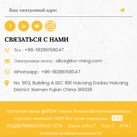
СВЯЗАТЬСЯ С НАМИ
Тел. : +86-18296158047
Электронная почта : alice@bo-ming.com
Whatsapp : +86-18296158047
No. 903, Building A SEC 891 Haicang Dadao Haicang
District Xiamen Fujian China 361026
Авторские права @2024 Сямэнь Боминская промышленная и
торговая компания, ООО Все права защищены .
ПОДДЕРЖИВАЕМАЯ СЕТЬ
Карта сайта
/
блог
/
Xml
/
политика конфиденциальности