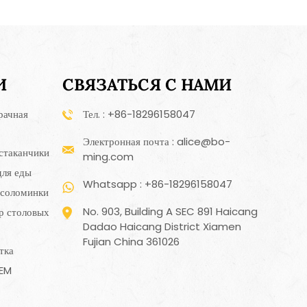
И
СВЯЗАТЬСЯ С НАМИ
рачная
Тел. : +86-18296158047
Электронная почта : alice@bo-
стаканчики
ming.com
для еды
Whatsapp : +86-18296158047
 соломинки
No. 903, Building A SEC 891 Haicang
р столовых
Dadao Haicang District Xiamen
Fujian China 361026
тка
OEM