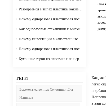
Этот
Разбираемся в типах пластика: какие из них безопасны для использования в посуде?
хране
высок
Почему одноразовая пластиковая посуда идеально подходит для мероприятий на открытом воздухе?
хорош
разме
Как одноразовые стаканчики и миски упрощают организацию кейтеринга?
Почему инвестиции в качественные швабры и щетки экономят ваше время?
Почему одноразовая пластиковая посуда идеально подходит для мероприятий на открытом воздухе?
Кухонные терки из пластика или нержавеющей стали: что лучше?
Каждая б
ТЕГИ
легко оп
Высококачественные Соломинки Для
и добави
Попроща
Напитков
в ваш до