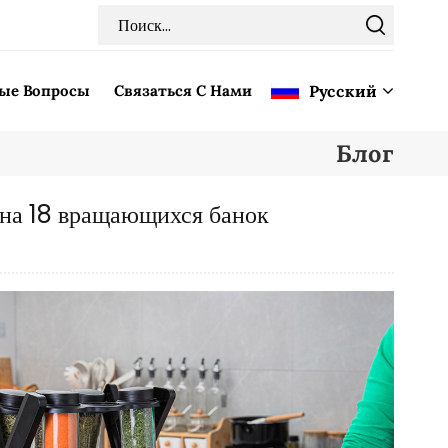
мые Вопросы
Связаться С Нами
Pусский
Блог
English
 на 18 вращающихся банок
Français
Deutsch
Italiano
Pусский
Español