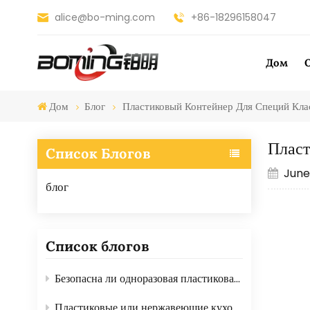
alice@bo-ming.com
+86-18296158047
Дом
Дом
Блог
Пластиковый Контейнер Для Специй Кл
Пласт
Список Блогов
June 
блог
Список блогов
Безопасна ли одноразовая пластиковая посуда для пищевых продуктов? Вот ответ.
Пластиковые или нержавеющие кухонные терки: какие лучше?