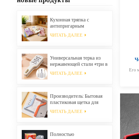
Кухонная тряпка с
антипригарным
покрытием и маслом,
ЧИТАТЬ ДАЛЕЕ
легко моется, утолщенная,
с принтом, квадратная,
кораллового цвета,
многоразовая,
Универсальная терка из
Ч
экологичная.
нержавеющей стали «три в
Его 
одном».
ЧИТАТЬ ДАЛЕЕ
Производитель: Бытовая
пластиковая щетка для
уборки одежды, средство
ЧИТАТЬ ДАЛЕЕ
для удаления статического
электричества и волос.
Полностью