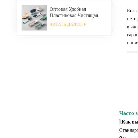
Оптовая Удобная
Есть
Пластиковая Чистящая
нето
Щетка
ЧИТАТЬ ДАЛЕЕ
выде
гара
напи
Часто 
1.Как в
Стандарт