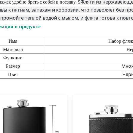
яжек удобно брать с собой в поездку. S
Фляги из нержавеющей
вы к пятнам, запахам и коррозии, что позволяет без п
промойте теплой водой с мылом, и фляга готова к пов
ация о продукте
Имя
Набор фляж
Материал
Не
Функции
Размер
Множ
Цвет
Чер