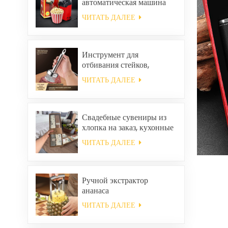
автоматическая машина
для приготовления
ЧИТАТЬ ДАЛЕЕ
попкорна, портативная
машина для попкорна для
дома.
Инструмент для
отбивания стейков,
размягчитель говядины.
ЧИТАТЬ ДАЛЕЕ
Свадебные сувениры из
хлопка на заказ, кухонные
полотенца для уборки
ЧИТАТЬ ДАЛЕЕ
дома, квадратные
салфетки и тряпки в
подарочном наборе.
Ручной экстрактор
ананаса
ЧИТАТЬ ДАЛЕЕ