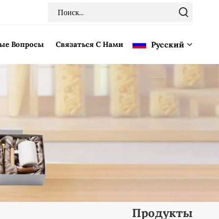
мые Вопросы
Связаться С Нами
Pусский
English
Français
Deutsch
Italiano
Pусский
Español
Продукты