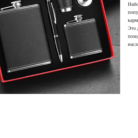
Набо
попу
карм
Это 
похо
насл