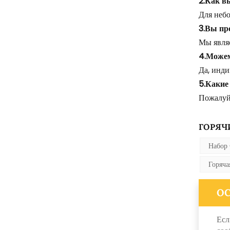
2.Как в
Для небо
3.Вы пр
Мы явля
4.Можем
Да, инди
5.Какие
Пожалуйс
ГОРЯЧИ
Набор
Горяча
О
Есл