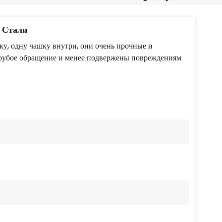
Português
Nederlands
 Стали
ку, одну чашку внутри, они очень прочные и
Türkçe
грубое обращение и менее подвержены повреждениям
العربية