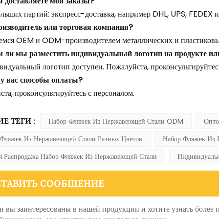
ы доставляете мои заказы?
льших партий: экспресс-доставка, например DHL, UPS, FEDEX ил
оизводитель или торговая компания?
емся OEM и ODM-производителем металлических и пластиковых
 ли мы разместить индивидуальный логотип на продукте ил
видуальный логотип доступен. Пожалуйста, проконсультируйтесь
 у вас способы оплаты?
та, проконсультируйтесь с персоналом.
Е ТЕГИ :
Набор Фляжек Из Нержавеющей Стали ODM
Опто
 Фляжек Из Нержавеющей Стали Разных Цветов
Набор Фляжек Из 
я Распродажа Набор Фляжек Из Нержавеющей Стали
Индивидуаль
СТАВИТЬ СООБЩЕНИЕ
и вы заинтересованы в нашей продукции и хотите узнать более