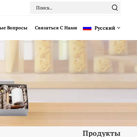
мые Вопросы
Связаться С Нами
Pусский
English
Français
Deutsch
Italiano
Pусский
Español
Продукты