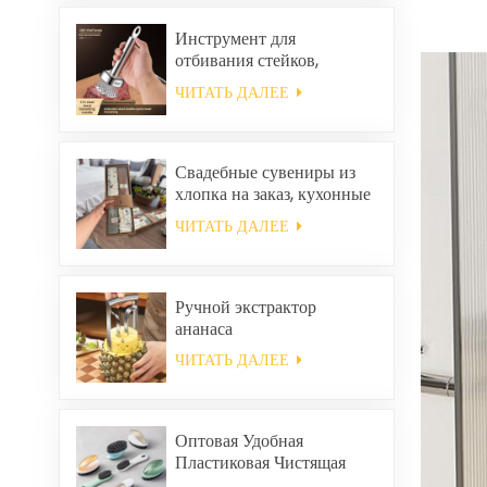
дома.
Инструмент для
отбивания стейков,
размягчитель говядины.
ЧИТАТЬ ДАЛЕЕ
Свадебные сувениры из
хлопка на заказ, кухонные
полотенца для уборки
ЧИТАТЬ ДАЛЕЕ
дома, квадратные
салфетки и тряпки в
подарочном наборе.
Ручной экстрактор
ананаса
ЧИТАТЬ ДАЛЕЕ
Оптовая Удобная
Пластиковая Чистящая
Щетка