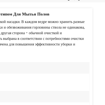
Português
Nederlands
отипом Для Мытья Полов
ской насадки. В каждом ведре можно хранить разные
Türkçe
ки и обезвоживания горловины ствола не одинакова,
 другая сторона - обычной очисткой и
العربية
ь выбрана в соответствии с потребностями очистки
начена для повышения эффективности уборки и