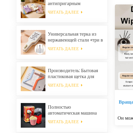
антипригарным
покрытием и маслом,
ЧИТАТЬ ДАЛЕЕ
легко моется, утолщенная,
с принтом, квадратная,
кораллового цвета,
многоразовая,
Универсальная терка из
экологичная.
нержавеющей стали «три в
одном».
ЧИТАТЬ ДАЛЕЕ
Производитель: Бытовая
пластиковая щетка для
уборки одежды, средство
ЧИТАТЬ ДАЛЕЕ
для удаления статического
электричества и волос.
Враща
Полностью
автоматическая машина
Он мож
для приготовления
ЧИТАТЬ ДАЛЕЕ
попкорна, портативная
машина для попкорна для