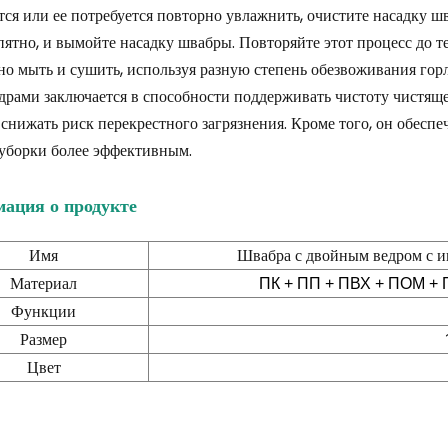
тся или ее потребуется повторно увлажнить, очистите насадку шв
пятно, и вымойте насадку швабры. Повторяйте этот процесс до те
о мыть и сушить, используя разную степень обезвоживания го
драми заключается в способности поддерживать чистоту чистяще
 снижать риск перекрестного загрязнения. Кроме того, он обесп
уборки более эффективным.
ация о продукте
Имя
Швабра с двойным ведром с и
Материал
ПК + ПП + ПВХ + ПОМ + 
Функции
Размер
Цвет