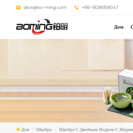
alice@bo-ming.com
+86-18296158047
Дом
Дом
Швабра
Швабра С Двойным Ведром С Индив